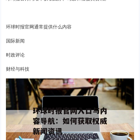
环球时报官网通常提供什么内容
国际新闻
时政评论
财经与科技