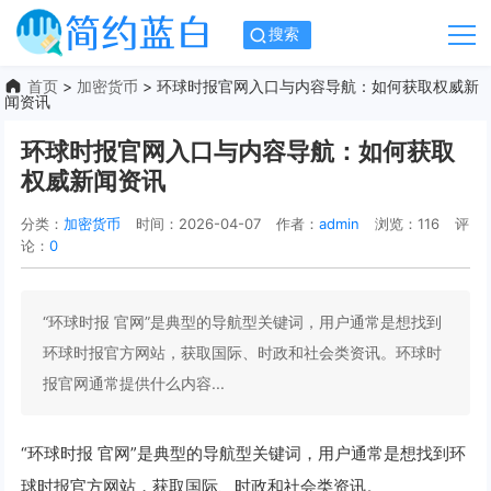
搜索
首页
>
加密货币
> 环球时报官网入口与内容导航：如何获取权威新
闻资讯
环球时报官网入口与内容导航：如何获取
权威新闻资讯
分类：
加密货币
时间：2026-04-07
作者：
admin
浏览：116
评
论：
0
“环球时报 官网”是典型的导航型关键词，用户通常是想找到
环球时报官方网站，获取国际、时政和社会类资讯。环球时
报官网通常提供什么内容...
“环球时报 官网”是典型的导航型关键词，用户通常是想找到环
球时报官方网站，获取国际、时政和社会类资讯。