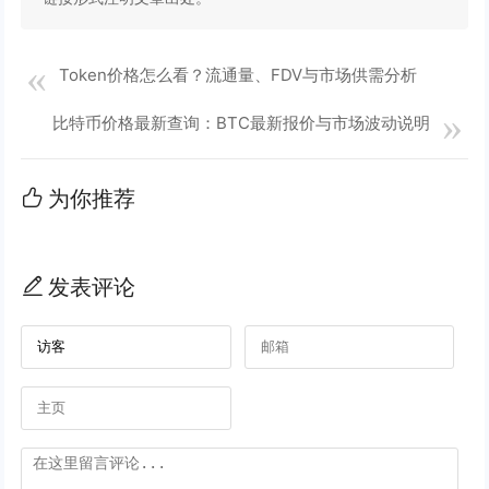
Token价格怎么看？流通量、FDV与市场供需分析
比特币价格最新查询：BTC最新报价与市场波动说明
为你推荐
发表评论