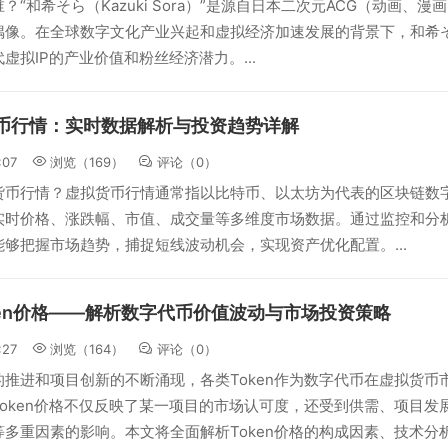
“和希そら（Kazuki Sora）”是源自日本二次元ACG（动画、漫
偶像。在全球数字文化产业兴起和虚拟经济加速发展的背景下，和希
虚拟IP的产业价值和粉丝经济潜力。...
币行情：实时数据解析与投资趋势详解
:07
浏览（169）
评论（
0
）
货币行情？虚拟货币行情通常指以比特币、以太坊为代表的区块链数
实时价格、涨跌幅、市值、成交量等多维度市场数据。通过监控和分
够把握市场趋势，捕捉短线波动机会，实现资产优化配置。...
ken价格——解析数字代币价值波动与市场投资策略
:27
浏览（164）
评论（
0
）
推进和项目创新的不断涌现，各类Token作为数字代币在虚拟货币
oken价格不仅反映了某一项目的市场认可度，还受到供需、项目发
多重因素的影响。本文将全面解析Token价格的构成因素、技术分