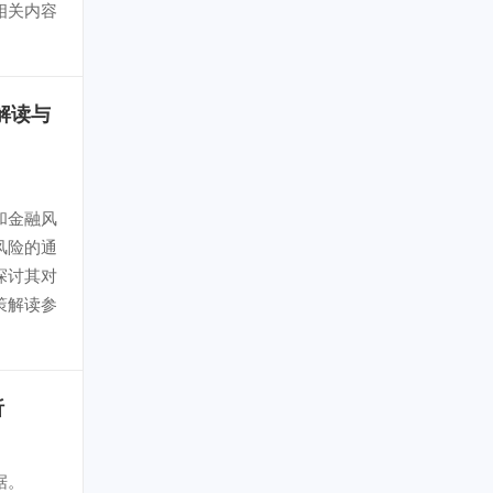
相关内容
解读与
和金融风
风险的通
探讨其对
策解读参
析
据。