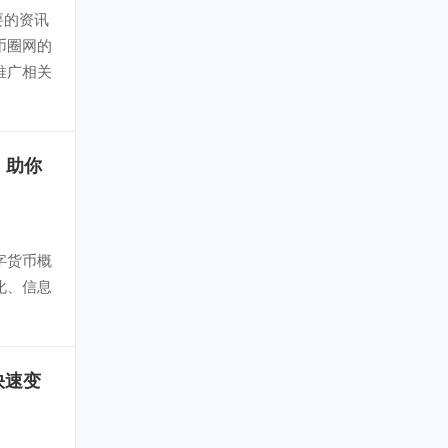
要的资讯
币圈网的
推广相关
，助你
字货币概
化、信息
快速变