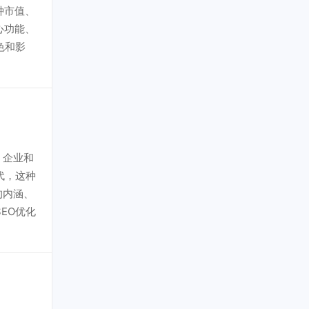
种市值、
心功能、
色和影
、企业和
代，这种
的内涵、
EO优化