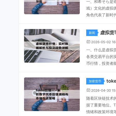
一、和希そら是谁？
戏）文化的虚拟
角色代表了新时代
虚拟货
新闻
2026-05-02 16
一、什么是虚拟
各类交易平台的
币行情，投资者能
to
加密货币
2026-04-30 15
随着区块链技术的
据了重要地位。T
情绪和政策环境等