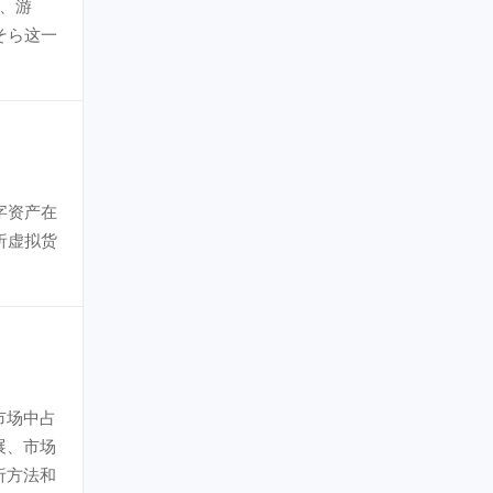
画、游
そら这一
字资产在
析虚拟货
市场中占
展、市场
析方法和