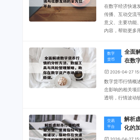
在数字经济快速
传播、互动交流
意义、主要功能
内容，帮助更多用
全面
数字
货币
在数
2026-04-27 15
数字货币行情概
念影响的相关项
透明，行情波动较
解析
交易
平台
化的
2026-04-27 15