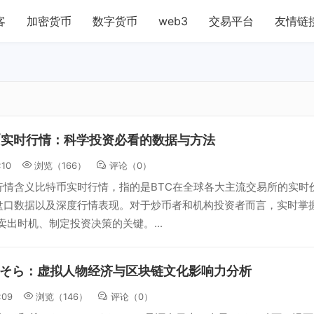
客
加密货币
数字货币
web3
交易平台
友情链
币实时行情：科学投资必看的数据与方法
:10
浏览（166）
评论（
0
）
行情含义比特币实时行情，指的是BTC在全球各大主流交易所的实时
盘口数据以及深度行情表现。对于炒币者和机构投资者而言，实时掌
卖出时机、制定投资决策的关键。...
そら：虚拟人物经济与区块链文化影响力分析
:09
浏览（146）
评论（
0
）