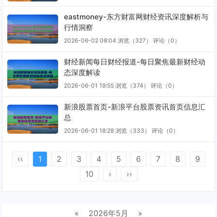
eastmoney-东方财富网财经资讯深度解析与
行情洞察
2026-06-02 08:04
浏览（327）
评论（
0
）
财经新闻每日财经报道-每日聚焦最新财经动
态深度解读
2026-06-01 19:55
浏览（374）
评论（
0
）
新浪股票首页-新浪平台股票资讯首页信息汇
总
2026-06-01 18:28
浏览（333）
评论（
0
）
‹‹
1
2
3
4
5
6
7
8
9
10
›
››
«
2026年5月
»