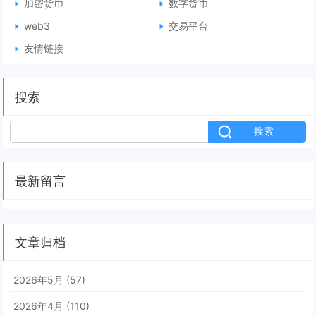
加密货币
数字货币
web3
交易平台
友情链接
搜索
最新留言
文章归档
2026年5月 (57)
2026年4月 (110)